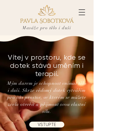
Pavla Sobotková
Masáže pro tělo i duši
Vítej v prostoru, kde se
dotek stává uměním i
terapií.
Mým darem je schopnost vnímat tělo
i duši. Skrze vědomý dotek vytvářím
pro vás prostor, ve kterém se můžete
zcela otevřít a přijmout svou vlastní
sílu.
VSTUPTE