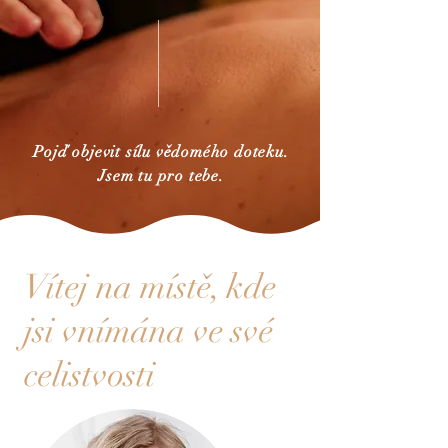
Pojď objevit sílu vědomého doteku.
Jsem tu pro tebe.
Vítej na místě, kde
jsi vnímána ve své
celistvosti