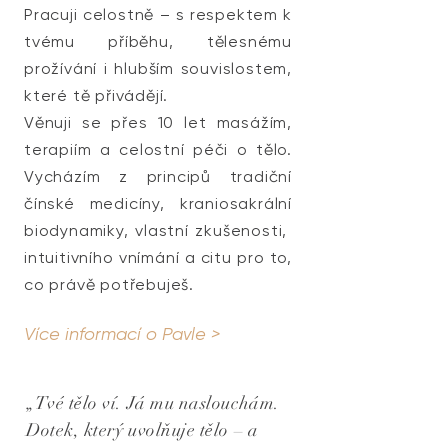
Pracuji celostně – s respektem k
tvému příběhu, tělesnému
prožívání i hlubším souvislostem,
které tě přivádějí.
Věnuji se přes 10 let masážím,
terapiím a celostní péči o tělo.
Vycházím z principů tradiční
čínské medicíny, kraniosakrální
biodynamiky,
vlastní zkušenosti,
intuitivního vnímání a citu pro to,
co právě potřebuješ.
Více informací o Pavle >
„Tvé tělo ví. Já mu naslouchám.
Dotek, který uvolňuje tělo – a