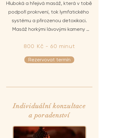
Hluboká a hřejivá masáž, která v tobě 
podpoří prokrvení, tok lymfatického 
systému a přirozenou detoxikaci.

Masáž horkými lávovými kameny 
pronikne do hloubky tvých svalů i 
800 Kč - 60 minut
kloubů a přinese ti příjemný pocit 
prohřátí a povzbuzení životní energie. 
Rezervovat termín
Uvolní z tvého těla blokády, rozpustí 
dlouhodobé napětí a přinese pocit 
klidu.

Zaměřuji se na masáž zad a dolních 
končetin pro celkovou regeneraci. 
Individuální konzultace
Ideální, když potřebuješ ulevit od 
a poradenství
bolesti a znovu načerpat sílu.