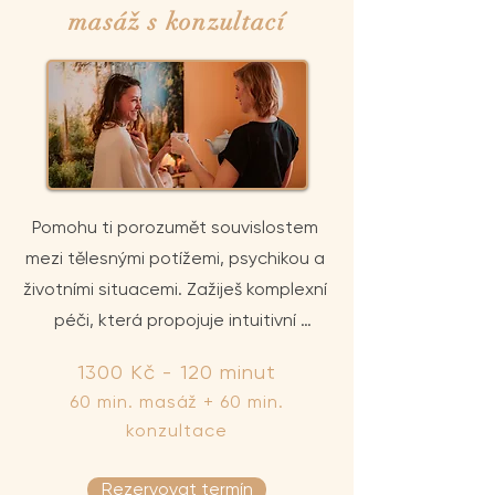
masáž s konzultací
Pomohu ti porozumět souvislostem 
mezi tělesnými potížemi, psychikou a 
životními situacemi. Zažiješ komplexní 
péči, která propojuje intuitivní 
harmonizační masáž, reflexologii a 
1300 Kč - 120 minut
diagnostiku příčiny potíží.  Součástí je 
60 min. masáž + 60 min.
poradenství v oblasti výživy, životního 
konzultace
stylu, psychosomatiky a podpory 
zdraví dle principů TČM.
Rezervovat termín