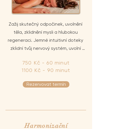
Zažij skutečný odpočinek, uvolnění 
těla, zklidnění mysli a hlubokou 
regeneraci. Jemné intuitivní doteky 
zklidní tvůj nervový systém, uvolní 
svalové napětí a podpoří tvůj duševní 
750 Kč - 60 minut
klid. Masáž zahrnuje celou zadní část 
1100 Kč - 90 minut
těla a částečně přední - lze na přání 
individuálně kombinovat.
Rezervovat termín
Harmonizační