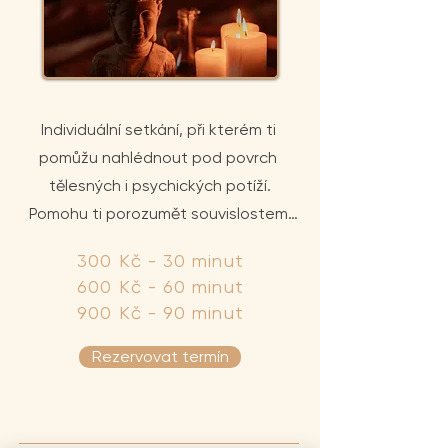
Individuální setkání, při kterém ti 
pomůžu nahlédnout pod povrch 
tělesných i psychických potíží.

Pomohu ti porozumět souvislostem 
mezi emocemi, zdravím a životními 
300 Kč - 30 minut
situacemi a odhalit vnitřní 
600 Kč - 60 minut
přesvědčení, které ovlivňují tvůj život, 
900 Kč - 90 minut
vztahy i prožívání života v radosti, 
harmonii a spokojenosti.

Rezervovat termín
Součástí je praktické poradenství v 
oblasti výživy, psychosomatiky a 
podpory zdraví dle principů TČM a 